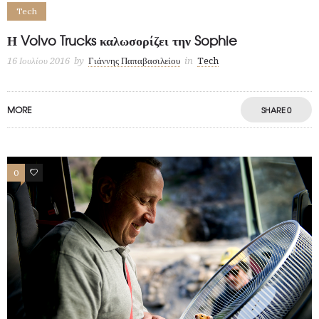
Tech
Η Volvo Trucks καλωσορίζει την Sophie
16 Ιουλίου 2016
by
Γιάννης Παπαβασιλείου
in
Tech
MORE
SHARE
0
0
2