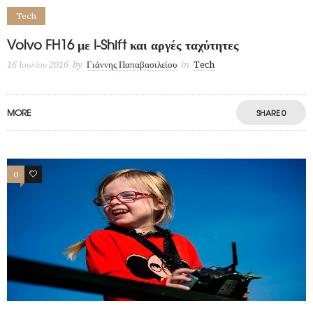
Tech
Volvo FH16 με I-Shift και αργές ταχύτητες
16 Ιουλίου 2016
by
Γιάννης Παπαβασιλείου
in
Tech
MORE
SHARE
0
0
1