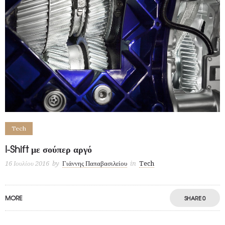
Tech
I-Shift με σούπερ αργό
16 Ιουλίου 2016
by
Γιάννης Παπαβασιλείου
in
Tech
MORE
SHARE
0