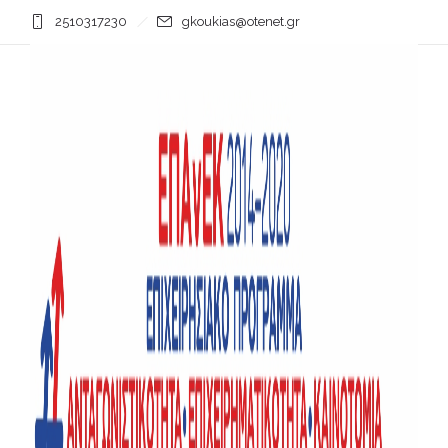
2510317230
gkoukias@otenet.gr