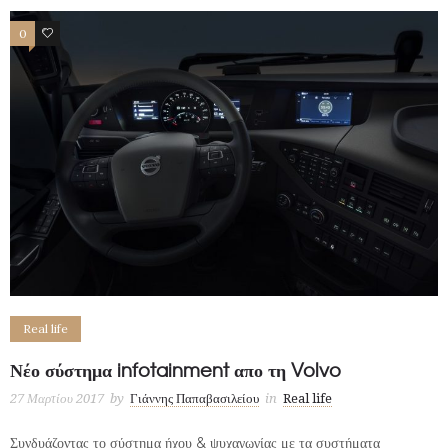
0
1
Real life
Νέο σύστημα infotainment απο τη Volvo
27 Μαρτίου 2017
by
Γιάννης Παπαβασιλείου
in
Real life
Συνδυάζοντας το σύστημα ήχου & ψυχαγωγίας με τα συστήματα