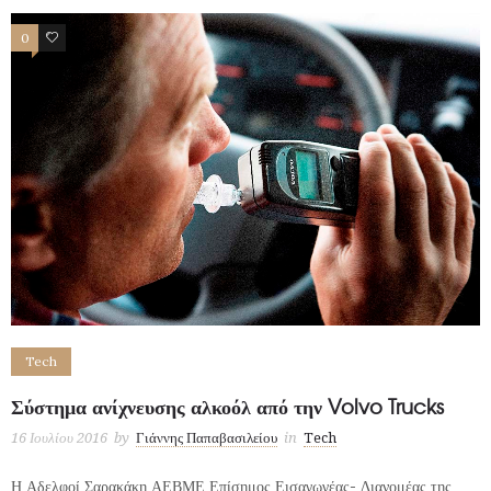
0
1
Tech
Σύστημα ανίχνευσης αλκοόλ από την Volvo Trucks
16 Ιουλίου 2016
by
Γιάννης Παπαβασιλείου
in
Tech
Η Αδελφοί Σαρακάκη ΑΕΒΜΕ Επίσημος Εισαγωγέας- Διανομέας της