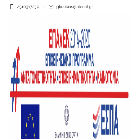
2510317230
gkoukias@otenet.gr