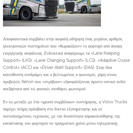
Αποφασιστικά συμβάλει στην ασφαλή οδήγηση ένας μεγάλος αριθμός
ηλεκτρονικών συστημάτων που «θωρακίζουν» το φορτηγό από άποψη
ενεργητικής ασφάλειας. Ενδεικτικά αναφέρουμε τα «Lane Keeping
Support» (LKS), «Lane Changing Support» (LCS), «Adaptive Cruise
Control» (ACC) και «Driver Alert Support» (DAS). Στην ίδια
κατεύθυνση συνδράμει και ο βελτιωμένος ο φωτισμός, χάρη στους
προβολείς Xenon που «στρίβουν» εξασφαλίζοντας άριστο οπτικό πεδίο
ανεξάρτητα από τις φυσικές συνθήκες φωτισμού.
Εν τω μεταξύ, με ένα «χρυσό συμβόλαιο» συντήρησης, η Volvo Trucks
παρέχει πλήρη πρόσβαση στο δίκτυο εξυπηρέτησης και σε
πιστοποιημένους τεχνικούς, με την δυνατότητα παρακολούθησης της
κατάστασης του φορτηγού σε πραγματικό χρόνο μέσω τηλεματικής.