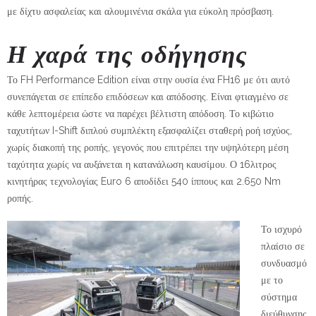
με δίχτυ ασφαλείας και αλουμινένια σκάλα για εύκολη πρόσβαση.
Η χαρά της οδήγησης
Το FH Performance Edition είναι στην ουσία ένα FH16 με ότι αυτό
συνεπάγεται σε επίπεδο επιδόσεων και απόδοσης. Είναι φτιαγμένο σε
κάθε λεπτομέρεια ώστε να παρέχει βέλτιστη απόδοση. Το κιβώτιο
ταχυτήτων I-Shift διπλού συμπλέκτη εξασφαλίζει σταθερή ροή ισχύος,
χωρίς διακοπή της ροπής, γεγονός που επιτρέπει την υψηλότερη μέση
ταχύτητα χωρίς να αυξάνεται η κατανάλωση καυσίμου. Ο 16λιτρος
κινητήρας τεχνολογίας Euro 6 αποδίδει 540 ίππους και 2.650 Nm
ροπής.
Το ισχυρό
πλαίσιο σε
συνδυασμό
με το
σύστημα
διεύθυνσης