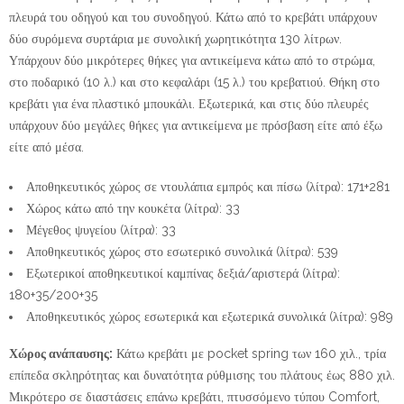
πλευρά του οδηγού και του συνοδηγού. Κάτω από το κρεβάτι υπάρχουν
δύο συρόμενα συρτάρια με συνολική χωρητικότητα 130 λίτρων.
Υπάρχουν δύο μικρότερες θήκες για αντικείμενα κάτω από το στρώμα,
στο ποδαρικό (10 λ.) και στο κεφαλάρι (15 λ.) του κρεβατιού. Θήκη στο
κρεβάτι για ένα πλαστικό μπουκάλι. Εξωτερικά, και στις δύο πλευρές
υπάρχουν δύο μεγάλες θήκες για αντικείμενα με πρόσβαση είτε από έξω
είτε από μέσα.
Αποθηκευτικός χώρος σε ντουλάπια εμπρός και πίσω (λίτρα): 171+281
Χώρος κάτω από την κουκέτα (λίτρα): 33
Μέγεθος ψυγείου (λίτρα): 33
Αποθηκευτικός χώρος στο εσωτερικό συνολικά (λίτρα): 539
Εξωτερικοί αποθηκευτικοί καμπίνας δεξιά/αριστερά (λίτρα):
180+35/200+35
Αποθηκευτικός χώρος εσωτερικά και εξωτερικά συνολικά (λίτρα): 989
Χώρος ανάπαυσης:
Κάτω κρεβάτι με pocket spring των 160 χιλ., τρία
επίπεδα σκληρότητας και δυνατότητα ρύθμισης του πλάτους έως 880 χιλ.
Μικρότερο σε διαστάσεις επάνω κρεβάτι, πτυσσόμενο τύπου Comfort,