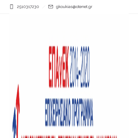
2510317230
gkoukias@otenet.gr