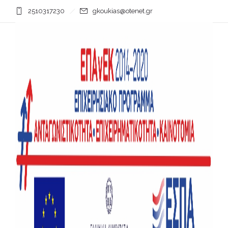
2510317230
gkoukias@otenet.gr